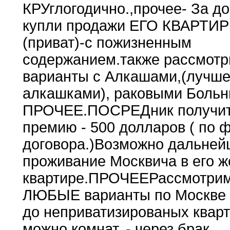
КРУглогодично
.
,
прочее
- За д
купли продажи
ЕГО
КВАРТИ
(приват)-с пожизненным
содержанием
.
также рассмот
варианты с
Алкашами,(лучш
алкашками)
,
раковыми Боль
ПРОЧЕЕ
.
ПОСРЕДник получи
премию -
500
долларов ( по 
договора
.
)Возможно дальней
проживание
Москвича
в его ж
квартире
.
ПРОЧЕЕ
Рассмотри
ЛЮБЫЕ варианты по
Москве
до неприватизированых кварт
можно комнат
.
-
через брак