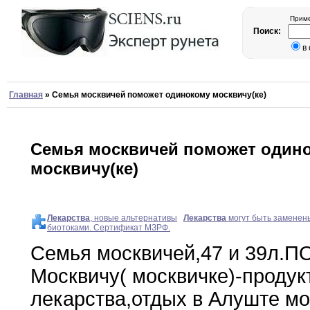
Приме
Поиск:
в
Главная
»
Семья москвичей поможет одинокому москвичу(ке)
Семья москвичей поможет один
москвичу(ке)
Лекарства
, новые альтернативы
Лекарства
могут быть заменен
биотоками. Сертификат МЗРФ.
Семья москвичей
,
47 и 39л
.
П
Москвичу( москвичке)-продук
лекарства
,
отдых
в
Алуште м