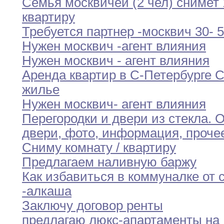
Семья москвичей (2 чел) снимет 
квартиру
Требуется партнер -москвич 30- 5
Нужен москвич -агент влияния
Нужен москвич - агент влияния
Аренда квартир в С-Петербурге 
жилье
Нужен москвич- агент влияния
Перегородки и двери из стекла
.
О
двери
,
фото,
информация
,
проче
Cниму комнату / квартиру
Предлагаем наливную баржу
Как избавиться в коммуналке от 
-алкаша
Заключу договор ренты
предлагаю люкс-апартаменты на