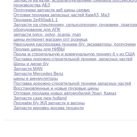
Запчасти на катки
,
асфальтоукладчики
,
грейдера российского
производства
,
АБЗ
Погрузчики запчасти акб шины сервис
Оптовая продажа запасных частей КамАЗ
,
МаЗ
Продаем 2е450аф1-1
Запчасти на спецтехнику
,
сельхозтехнику
,
грузовики
,
трактор
оборудование
для АПК
запчасти iveco
,
volvo
,
scania
,
man
шины интернет магазин опт розница
Нвогодняя распродажа техники б/у
:
экскаваторы
,
погрузчики
Продаю шины для НИВЫ
Прода м строительную и коммунальную технику б
у
из США
Поставка дорожно-строительной техники
,
запасных частей
Шины и диски б/у
Запчасти MAN
Запчасти Mercedes Benz
шины и аккумуляторы
Поставка дорожно-строительной техники
,
запасных частей
Восстановленные и новые грузовые шины
Оптовая продажа новых автомобилей Урал
,
Камаз
Запчасти case new holland
Продаём б/у ЖД запчасти и вагоны
Запчасти кировец москва техцентр