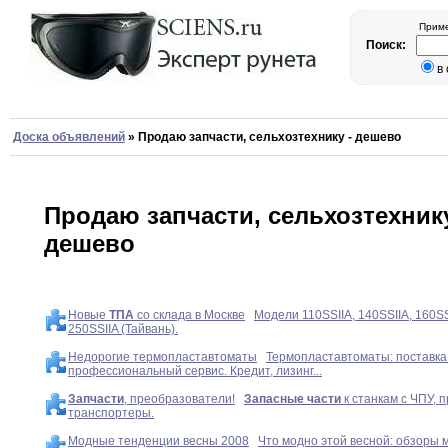
Приме
Поиск:
в
Доска объявлений
»
Продаю запчасти, сельхозтехнику - дешево
Продаю запчасти, сельхозтехнику
дешево
Новые
ТПА
со склада в Москве
Модели 110SSIIA, 140SSIIA, 160SS
250SSIIA (Тайвань).
Недорогие термопластавтоматы
Термопластавтоматы: поставка
профессиональный сервис. Кредит, лизинг...
Запчасти
, преобразователи!
Запасные
части
к станкам с ЧПУ, 
транспортеры.
Модные тенденции весны 2008
Что модно этой весной: обзоры 