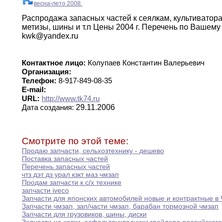
весна
-
лето 2008.
Распродажа запасных частей к сеялкам
,
культиватор
метизы,
шины и т
.
п
Цены 2004 г
.
Перечень
по
Вашему 
kwk@yandex
.
ru
Контактное лицо:
Колупаев Константин Валерьевич
Организация:
Телефон:
8-917-849-08-35
E-mail:
URL:
http://www.tk74.ru
29.11.2006
Дата создания:
Смотрите по этой теме:
Продаю запчасти
,
сельхозтехнику - дешево
Поставка запасных частей
Перечень запасных частей
чтз дэт дз урал кзкт маз чмзап
Продам запчасти к с/х технике
запчасти iveco
Запчасти для японских автомобилей новые и контрактные
в
Запчасти чмзап
,
зап/части чмзап
,
барабан тормозной чмзап
Запчасти для грузовиков
,
шины
,
диски