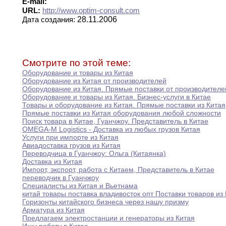
E-mail:
URL:
http://www.optim-consult.com
28.11.2006
Дата создания:
Смотрите по этой теме:
Оборудование и товары из Китая
Оборудование из Китая от производителей
Оборудование из Китая
.
Прямые поставки от производителе
Оборудование и товары из Китая
.
Бизнес-услуги в
Китае
Товары и оборудование из Китая
.
Прямые поставки
из
Китая
Прямые поставки из Китая оборудования любой сложности
Поиск товара в Китае
,
Гуанчжоу
.
Представитель в
Китае
OMEGA-M Logistics - Доставка из любых грузов
Китая
Услуги при импорте из Китая
Авиадоставка грузов из Китая
Переводчица в Гуанчжоу
:
Ольга (Китаянка)
Доставка из Китая
Импорт
,
экспорт
,
работа с Китаем
,
Представитель в
Китае
переводчик в Гуанчжоу
Специалисты из Китая и Вьетнама
китай товары поставка владивосток опт Поставки товаров
из
Горизонты китайского бизнеса через нашу призму
Арматура из Китая
Предлагаем электростанции и генераторы из Китая