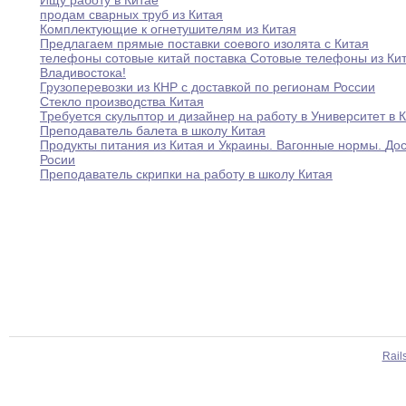
Ищу работу в Китае
продам сварных труб из Китая
Комплектующие к огнетушителям из Китая
Предлагаем прямые поставки соевого изолята с Китая
телефоны сотовые китай поставка Сотовые телефоны из
Ки
Владивостока
!
Грузоперевозки из КНР с доставкой по регионам
России
Стекло производства Китая
Требуется скульптор и дизайнер на работу в
Университет
в 
Преподаватель балета в школу Китая
Продукты питания из Китая и Украины
.
Вагонные
нормы.
Дос
Росии
Преподаватель скрипки на работу в школу Китая
Rail