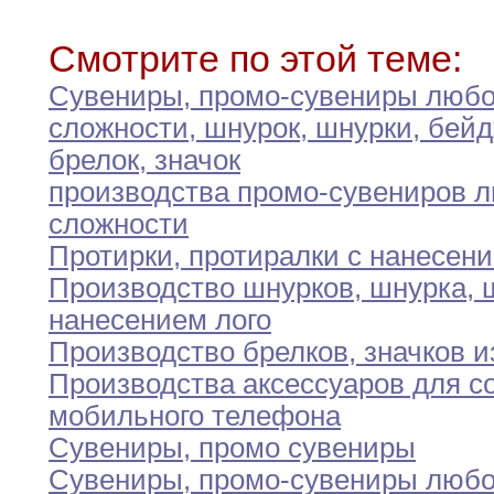
Смотрите по этой теме:
Сувениры
,
промо-сувениры люб
сложности
,
шнурок
,
шнурки
,
бейд
брелок,
значок
производства промо-сувениров 
сложности
Протирки
,
протиралки с нанесени
Производство шнурков
,
шнурка
,
ш
нанесением лого
Производство брелков
,
значков и
Производства аксессуаров для с
мобильного телефона
Сувениры
,
промо сувениры
Сувениры
,
промо-сувениры люб