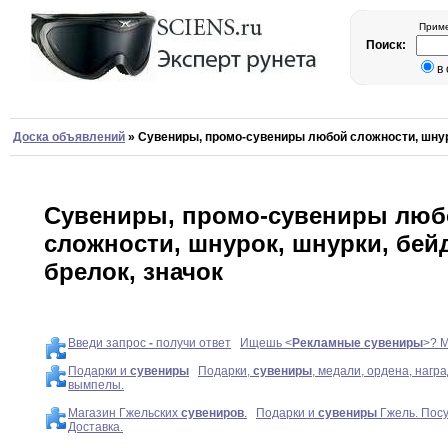
Приме
Поиск:
в
Доска объявлений
»
Сувениры, промо-сувениры любой сложности, шнуро
Сувениры, промо-сувениры люб
сложности, шнурок, шнурки, бей
брелок, значок
Введи запрос
-
получи ответ
Ищешь <
Рекламные
сувениры
>? М
Подарки и
сувениры
Подарки,
сувениры
, медали, ордена, нагр
вымпелы.
Магазин Гжельских
сувениров
.
Подарки и
сувениры
Гжель. Посу
Доставка.