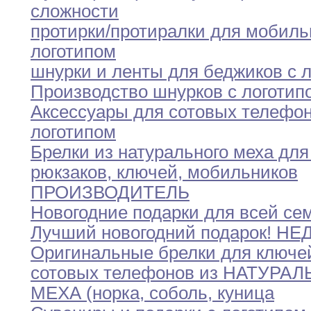
сложности
протирки/протиралки для мобиль
логотипом
шнурки и ленты для беджиков с 
Производство шнурков с логотип
Аксессуары для сотовых телефон
логотипом
Брелки из натурального меха для
рюкзаков
,
ключей,
мобильников
ПРОИЗВОДИТЕЛЬ
Новогодние подарки для всей се
Лучший новогодний
подарок!
НЕ
Оригинальные брелки для ключе
сотовых телефонов
из
НАТУРАЛ
МЕХА (норка
,
соболь
,
куница