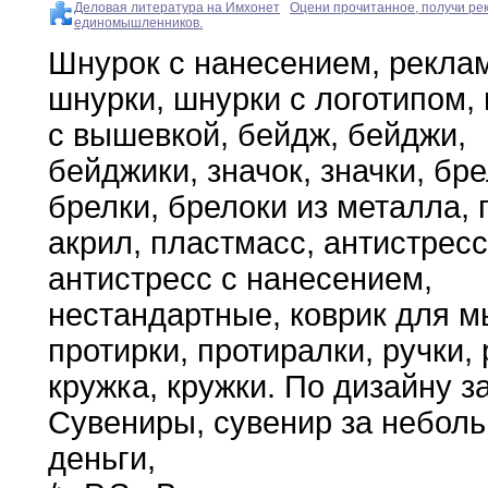
Деловая литература на Имхонет
Оцени прочитанное, получи ре
единомышленников.
Шнурок с нанесением
,
рекла
шнурки
,
шнурки с
логотипом,
с вышевкой
,
бейдж
,
бейджи
,
бейджики
,
значок
,
значки,
бре
брелки
,
брелоки из металла
,
акрил,
пластмасс
,
антистрес
антистресс с нанесением
,
нестандартные
,
коврик
для
м
протирки
,
протиралки
,
ручки
,
кружка
,
кружки
.
По
дизайну з
Сувениры
,
сувенир за небол
деньги
,