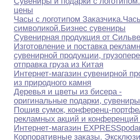
Сувениры и подарки с логотипом
.
цены
Часы с логотипом Заказчика
.
Час
символикой
.
Бизнес сувениры
Сувенирная продукция от Сильв
Изготовление и поставка рекламн
сувенирной продукции
,
грузопер
отправка груза из Китая
Интернет-магазин сувенирной пр
из природного камня
Деревья и цветы из бисера -
оригинальные
подарки,
сувениры
Пошив сумок
,
конференц-портфе
рекламных акций и
конференци
Интернет-магазин EXPRESSpoda
Корпоративные заказы
.
Эксклюз