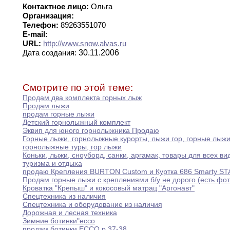
Контактное лицо:
Ольга
Организация:
Телефон:
89263551070
E-mail:
URL:
http://www.snow.alvas.ru
30.11.2006
Дата создания:
Смотрите по этой теме:
Продам два комплекта горных лыж
Продам лыжи
продам горные лыжи
Детский горнолыжный комплект
Эквип для юного горнолыжника Продаю
Горные лыжи
,
горнолыжные курорты
,
лыжи гор
,
горные
лыж
горнолыжные туры
,
гор лыжи
Коньки
,
лыжи
,
сноуборд
,
санки
,
аргамак
,
товары для
всех
ви
туризма и отдыха
продаю Крепления BURTON Custom и Куртка 686
Smarty
ST
Продам горные лыжи с креплениями б/у не
дорого
(есть фот
Кроватка "Крепыш" и кокосовый матрац "Аргонавт"
Спецтехника из наличия
Спецтехника и оборудование из наличия
Дорожная и лесная техника
Зимние ботинки"ессо
продам ботинки ECCO р
.
37-38