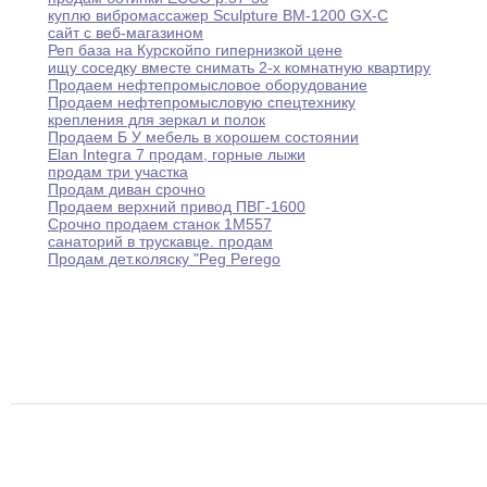
куплю вибромассажер Sculpture BM-1200 GX-C
сайт с веб-магазином
Реп база на Курскойпо гипернизкой цене
ищу соседку вместе снимать 2-х комнатную квартиру
Продаем нефтепромысловое оборудование
Продаем нефтепромысловую спецтехнику
крепления для зеркал и полок
Продаем Б У мебель в хорошем состоянии
Elan Integra 7 продам
,
горные лыжи
продам три участка
Продам диван срочно
Продаем верхний привод ПВГ-1600
Срочно продаем станок 1М557
санаторий в трускавце
.
продам
Продам дет
.
коляску "Peg Perego