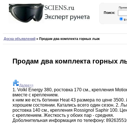
Приме
Поиск:
в
Доска объявлений
»
Продам два комплекта горных лыж
Продам два комплекта горных л
Далее>>
1
.
Volkl Energy 380
,
ростовка 170 см
.
,
крепления
Motio
вместе с
креплением.
к ним же есть ботинки Heat
43
размера по цене 3500
.
хорошем
состоянии.
Катались всего один сезон
.
2
.
Лы
ростовка
140 см
.
,
крепления Rossignol Saphir 100
.
Це
с креплением
.
Жесткость у обоих
пар
- средняя
.
Доболнительная информация по телефону
:
89263551