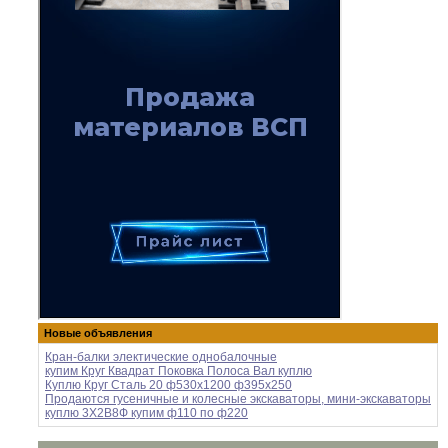
Новые объявления
Кран-балки электические однобалочные
купим Круг Квадрат Поковка Полоса Вал куплю
Куплю Круг Сталь 20 ф530х1200 ф395х250
Продаются гусеничные и колесные экскаваторы, мини-экскаваторы
куплю 3Х2В8Ф купим ф110 по ф220