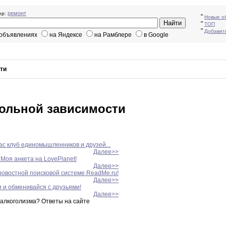
ремонт
р:
"
Новые о
"
ТОП
"
Добавит
 объявлениях
на Яндексе
на Рамблере
в Google
ти
гольной зависимости
ас клуб единомышленников и друзей...
Далее>>
Моя анкета на LovePlanet!
Далее>>
новостной поисковой системе ReadMe.ru!
Далее>>
и и обменивайся с друзьями!
Далее>>
 алкоголизма
?
Ответы на сайте