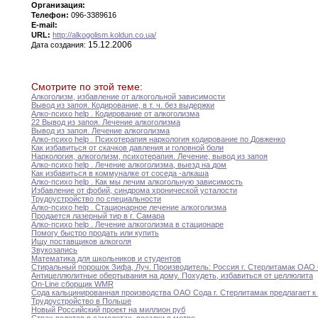
Организация:
Телефон:
096-3389616
E-mail:
URL:
http://alkogolism.koldun.co.ua/
15.12.2006
Дата создания:
Смотрите по этой теме:
Алкоголизм
,
избавление от алкогольной зависимости
Вывод из запоя
.
Кодирование
,
в т
.
ч
.
без
выдержки
Алко-психо help
.
Кодирование от алкоголизма
22 Вывод из запоя
.
Лечение алкоголизма
Вывод из запоя
.
Лечение алкоголизма
Алко-психо help
.
Психотерапия наркология кодирование по
Довженко
Как избавиться от скачков давления и головной
боли
Наркология
,
алкоголизм
,
психотерапия
.
Лечение
,
вывод из запоя
Алко-психо help
.
Лечение алкоголизма
,
выезд на
дом
Как избавиться в коммуналке от соседа -алкаша
Алко-психо help
.
Как мы лечим алкогольную
зависимость
Избавление от фобий
,
синдрома хронической усталости
Трудоустройство по специальности
Алко-психо help
.
Стационарное лечение алкоголизма
Продается лазерный тир в г
.
Самара
Алко-психо help
.
Лечение алкоголизма в стационаре
Помогу быстро продать или купить
Ищу поставщиков алкоголя
Звукозапись
Математика для школьников и студентов
Стиральный порошок Зифа
,
Луч
.
Производитель
:
Россия г
.
Стерлитамак
ОАО 
Антицеллюлитные обертывания на дому
.
Похудеть
,
избавиться от
целлюлита
On-Line сборщик WMR
Сода кальцинированная производства ОАО Сода г
.
Стерлитамак
предлагает
к
Трудоустройство в Польше
Новый Российский проект на миллион руб