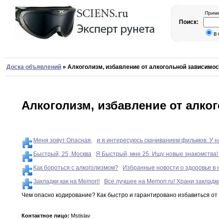
Приме
Поиск:
в
Доска объявлений
»
Алкоголизм, избавление от алкогольной зависимос
Алкоголизм, избавление от алко
Меня зовут Опасная,
и я интересуюсь скачиванием фильмов. У н
Быстрый, 25, Москва
Я Быстрый, мне 25. Ищу новые знакомства! 
Как бороться с алкоголизмом?
Избранные новости о здоровье в 
Закладки как на Memori!
Все лучшее на Memori.ru! Храни закладк
Чем опасно кодирование
?
Как быстро и гарантировано
избавиться
от
Контактное лицо:
Mstislav