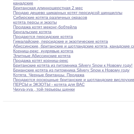
канадские
Британская длинношерстная 2 мес
Продаю дешево шикарных котят персидсой шиншиллы
Сибирские котята различных окрасов
котята персы и экзоты
Продажа котят меконг-бобтейла
Бенгальские котята
Продаются персидские котята
Гималайские
,
персидские и экзотические котята
Абиссинские
,
британские и шотландские котята
,
канадские 
Корниш-рекс
,
кудрявые котята
Элитные Абиссинские котята
Продажа котят корниш-рекс
Британские котята из питомника Silvery Snow к
Новому
году
!
Брианские котята из питомника Silvery Snow к
Новому
году
Котята
.
Черные британцы
.
Продажа
Продаются роскошные британские и шотландские вислоухие
ПЕРСЫ и ЭКЗОТЫ - котята для ВАС
Чихуа-хуа
,
той-терьеры щенки