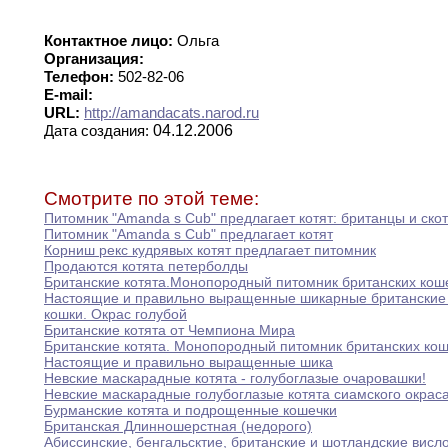
Контактное лицо:
Ольга
Организация:
Телефон:
502-82-06
E-mail:
URL:
http://amandacats.narod.ru
04.12.2006
Дата создания:
Смотрите по этой теме:
Питомник "Amanda s Cub" предлагает котят
:
британцы
и
ско
Питомник "Amanda s Cub" предлагает котят
Корниш рекс кудрявых котят предлагает питомник
Продаются котята петерболды
Британские котята
.
Монопородный питомник британских кош
Настоящие
и
правильно выращенные шикарные британские 
кошки.
Окрас голубой
Британские котята от Чемпиона Мира
Британские котята
.
Монопородный питомник британских кош
Настоящие
и правильно выращенные шика
Невские маскарадные котята - голубоглазые очаровашки
!
Невские маскарадные голубоглазые котята сиамского окрас
Бурманские котята и подрощенные кошечки
Британская Длинношерстная (недорого)
Абиссинские
,
бенгальсктие
,
британские и шотландские висло