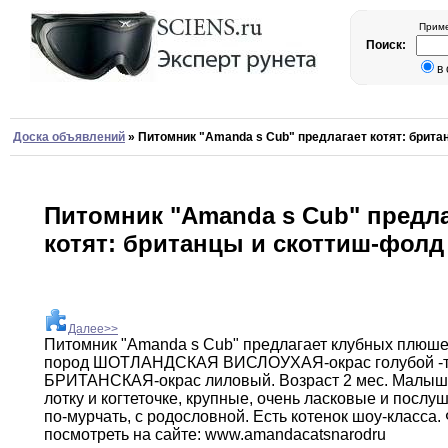
Приме
Поиск:
в
Доска объявлений
»
Питомник "Amanda s Cub" предлагает котят: брит
Питомник "Amanda s Cub" предла
котят: британцы и скоттиш-фолд
Далее>>
Питомник "Amanda s Cub" предлагает клубных плюш
пород ШОТЛАНДСКАЯ ВИСЛОУХАЯ-окрас голубой -т
БРИТАНСКАЯ-окрас
лиловый.
Возраст 2 мес
.
Малыши
лотку
и
когтеточке
,
крупные
,
очень ласковые и послу
по-мурчать,
с родословной
.
Есть котенок шоу-класса
.
посмотреть
на сайте
:
www
.
amandacats
narod
ru