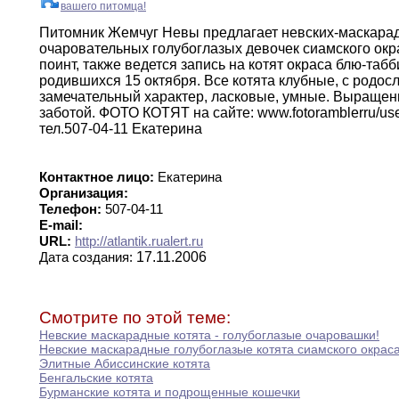
вашего питомца!
Питомник Жемчуг Невы предлагает невских-маскарад
очаровательных
голубоглазых девочек сиамского окр
поинт
,
также
ведется
запись на котят окраса блю-табб
родившихся 15
октября.
Все котята клубные
,
с родос
замечательный
характер
,
ласковые
,
умные
.
Выращены
заботой.
ФОТО КОТЯТ на сайте
:
www
.
foto
rambler
ru/us
тел
.
507-04-11 Екатерина
Контактное лицо:
Екатерина
Организация:
Телефон:
507-04-11
E-mail:
URL:
http://atlantik.rualert.ru
17.11.2006
Дата создания:
Смотрите по этой теме:
Невские маскарадные котята - голубоглазые очаровашки
!
Невские маскарадные голубоглазые котята сиамского окрас
Элитные Абиссинские котята
Бенгальские котята
Бурманские котята и подрощенные кошечки