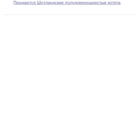
Продаются Шотландские полудлинношорстые котята