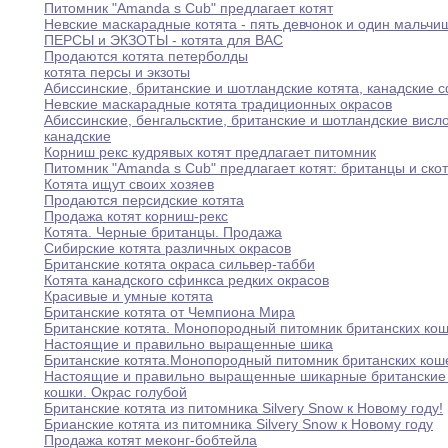
Питомник "Amanda s Cub" предлагает котят
Невские маскарадные котята - пять девчонок и
один
мальчи
ПЕРСЫ и ЭКЗОТЫ - котята для ВАС
Продаются котята петерболды
котята персы и экзоты
Абиссинские
,
британские и шотландские котята
,
канадские 
Невские маскарадные котята традиционных окрасов
Абиссинские
,
бенгальсктие
,
британские и шотландские висло
канадские
Корниш рекс кудрявых котят предлагает питомник
Питомник "Amanda s Cub" предлагает котят
:
британцы
и
ско
Котята ищут своих хозяев
Продаются персидские котята
Продажа котят корниш-рекс
Котята
.
Черные британцы
.
Продажа
Сибирские котята различных окрасов
Британские котята окраса сильвер-табби
Котята канадского сфинкса редких окрасов
Красивые и умные котята
Британские котята от Чемпиона Мира
Британские котята
.
Монопородный питомник британских кош
Настоящие
и правильно выращенные шика
Британские котята
.
Монопородный питомник британских кош
Настоящие
и
правильно выращенные шикарные британские 
кошки.
Окрас голубой
Британские котята из питомника Silvery Snow к
Новому
году
!
Брианские котята из питомника Silvery Snow к
Новому
году
Продажа котят меконг-бобтейла