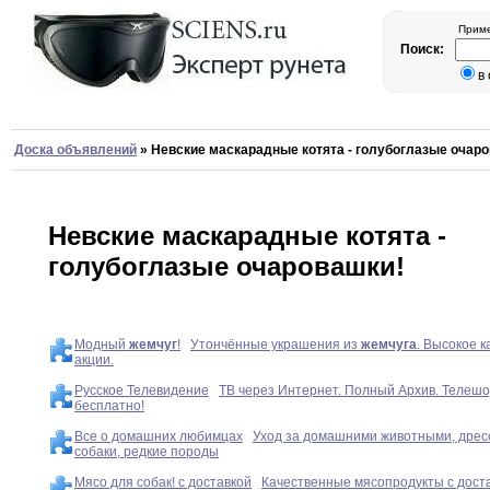
Приме
Поиск:
в
Доска объявлений
»
Невские маскарадные котята - голубоглазые очар
Невские маскарадные котята -
голубоглазые очаровашки!
Модный
жемчуг
!
Утончённые украшения из
жемчуга
. Высокое к
акции.
Русское Телевидение
ТВ через Интернет. Полный Архив. Телешо
бесплатно!
Все о домашних любимцах
Уход за домашними животными, дресс
собаки, редкие породы
Мясо для собак! с доставкой
Качественные мясопродукты с доста