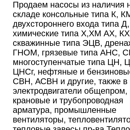
Продаем насосы из наличия 
складе консольные
типа
К
,
К
двухстороннего входа типа Д
,
химические
типа Х
,
ХМ
АХ
,
К
скважинные типа ЭЦВ
,
дрена
ГНОМ
,
грязевые типа АНС
,
С
многоступенчатые типа
ЦН,
ЦНСг
,
нефтяные и бензиновы
СВН
,
АСВН
и другие
,
также в
электродвигатели общепром
,
крановые
и трубопроводная
арматура
,
промышленные
вентиляторы
,
тепловентилят
тепловые
завесы пр-ва Тепло