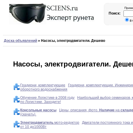
Приме
Поиск:
в
Доска объявлений
»
Насосы, электродвигатели. Дешево
Насосы, электродвигатели. Деше
Градирни, комплектующие
Градирни, комплектующие. Инжинири
оборотного водоснабжения
Обучение Логистике в 2008 году
Наибольший выбор семинаров, к
по Логистике. Заходите!
Консольные
насосы
Цены, описания, фото.
Наличие
на
склад
(скачать).
Электродвигатель
мото
-
редуктор
Двигатели постоянного тока 
от 10 до1000Вт