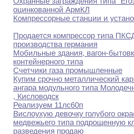
Охранные заграждения типа "Егоз
оцинкованной АрмКЛ
Компрессорные станции и устано
Продается компрессор типа ПКС
производства германия
Мобильные здания
,
вагон-бытов
контейнерного типа
Счетчики газа промышленные
Купим срочно металлический кар
ангара модульного типа
Молодеч
,
Кисловодск
Реализуем 11лс60п
Вислоухую девочку голубого окра
медвежьего типа подрощенную
к
разведения продаю