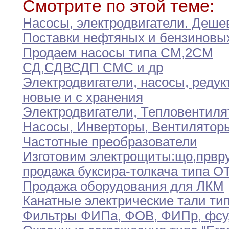
Смотрите по этой теме:
Насосы
,
электродвигатели
.
Деше
Поставки нефтяных и бензиновы
Продаем насосы типа СМ
,
2СМ
СД
,
СДВ
СДП
СМС и
др
Электродвигатели
,
насосы
,
редук
новые и с хранения
Электродвигатели
,
Тепловентиля
Насосы
,
Инверторы
,
Вентилятор
Частотные преобразователи
Изготовим электрощиты
:
що
,
пр
вр
продажа буксира-толкача типа О
Продажа оборудования для ЛКМ
Канатные электрические тали тип
Фильтры ФИПа
,
ФОВ
,
ФИПр
,
фсу