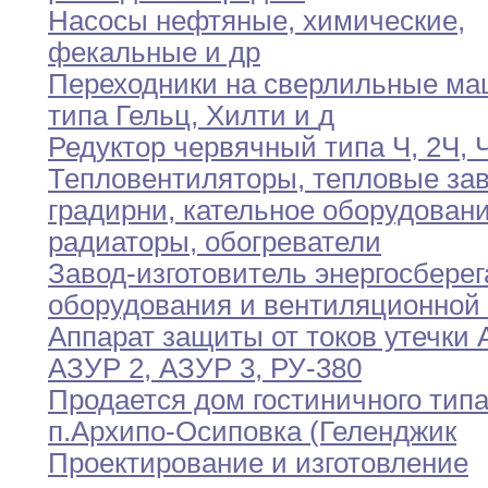
Насосы нефтяные
,
химические
,
фекальные и др
Переходники на сверлильные м
типа Гельц
,
Хилти
и
д
Редуктор червячный типа Ч
,
2Ч
,
Ч
Тепловентиляторы
,
тепловые за
градирни
,
кательное оборудовани
радиаторы,
обогреватели
Завод-изготовитель энергосбере
оборудования и вентиляционной 
Аппарат защиты от токов утечки 
АЗУР
2
,
АЗУР 3
,
РУ-380
Продается дом гостиничного типа
п
.
Архипо-Осиповка (Геленджик
Проектирование и изготовление