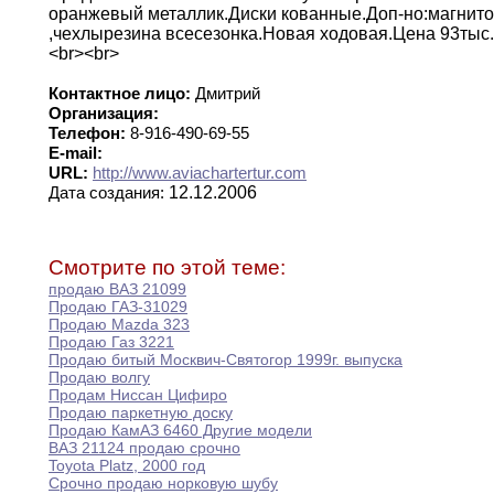
оранжевый металлик
.
Диски кованные
.
Доп-но
:
магнит
,
чехлы
резина всесезонка
.
Новая ходовая
.
Цена
93тыс.
<br><br>
Контактное лицо:
Дмитрий
Организация:
Телефон:
8-916-490-69-55
E-mail:
URL:
http://www.aviachartertur.com
12.12.2006
Дата создания:
Смотрите по этой теме:
продаю ВАЗ 21099
Продаю ГАЗ-31029
Продаю Mazda 323
Продаю Газ 3221
Продаю битый Москвич-Святогор 1999г
.
выпуска
Продаю волгу
Продам Ниссан Цифиро
Продаю паркетную доску
Продаю КамАЗ 6460 Другие модели
ВАЗ 21124 продаю срочно
Toyota Platz
,
2000 год
Срочно продаю норковую шубу