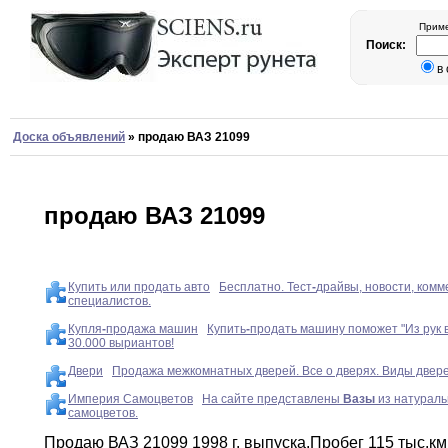
Приме
Поиск:
в
Доска объявлений
»
продаю ВАЗ 21099
продаю ВАЗ 21099
Купить или продать авто
Бесплатно. Тест
-
драйвы, новости, ком
специалистов.
Купля
-
продажа машин
Купить
-
продать машину поможет "Из рук в
30.000 выриантов!
Двери
Продажа межкомнатных дверей. Все о дверях. Виды двере
Империя Самоцветов
На сайте представлены
Вазы
из натураль
самоцветов.
Продаю ВАЗ 21099 1998 г
.
выпуска
.
Пробег 115
тыс.км