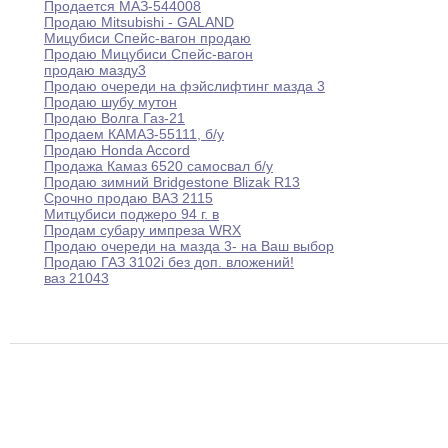
Продается МАЗ-544008
Продаю Mitsubishi - GALAND
Мицубиси Спейс-вагон продаю
Продаю Мицубиси Спейс-вагон
продаю мазду3
Продаю очереди на фэйслифтинг мазда 3
Продаю шубу мутон
Продаю Волга Газ-21
Продаем КАМАЗ-55111
,
б/у
Продаю Honda Accord
Продажа Камаз 6520 самосвал б/у
Продаю зимний Bridgestone Blizak R13
Срочно продаю ВАЗ 2115
Митцубиси поджеро 94 г
.
в
Продам субару импреза WRX
Продаю очереди на мазда 3- на Ваш
выбор
Продаю ГАЗ 3102i без доп
.
вложений
!
ваз 21043