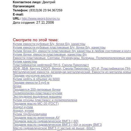
Контактное лицо:
Дмитрий
Организация:
Телефон:
(8313)36 23 94.367259
E-mail:
URL:
http://www.georg.kovrov.ru
27.11.2006
Дата создания:
Смотрите по этой теме:
Купим емкости кубовые Б/у
,
бочки Б/у
,
канистры
Купим емкости кубовые пластиковые Б/у
,
бочки Б/у
,
канистры
Купим бочки б/у
,
емкости пластиковые б/у канистры
в
любом состояние и кол-
Купим бочки
,
емкости пластиковые
,
канистры б/у
Емкости пластиковые
.
Септики
.
Резервуары
.
Колодцы
.
Полипропиленовые ем
Купим канистры
Пластификатор нефтяной ПН-6
,
Смола Пиропласт
ДОФ
,
ДБФ
,
Каучук СКОП
,
Фенол
,
Смола Пиропласт
,
ХП-И,
Пластификатор ПН-
Металлические емкости
,
резервуар металлический
.
Емкости из металла
новы
Продам уксусную кислоту
Купим нефть в объеме до 6000
Продам емкости 5 куб м
бочки
Продаются 200-литровые бочки
Полипропилен
,
пластмассу
купим
Экструдерно выдувные машины
Купим отходы пластмасс и полипропилена
Продаем масло МС-20 (ГОСТ)
Агидол
,
купим
Агидол
,
купим
Купим трубоукладчики
Продаем масло веретенное АУ
Продаем масло гидравлическое ВМГЗ (-60)
Продаем масло гидравлическое ВМГЗ (-60) и основу
ВМГЗ
Масло гидравлическое ВМГЗ (t застыв не выше
-60оС)