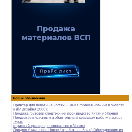
Новые объявления
Принтер для печати на ногтях - Самая горячая новинка в области
нэйл дизайна 2008 г.
Продажа грузовой спецтехники производство Китай и Япония
Предлагаем красивым и обаятельным девушкам работу в эскорт
турах
стрижка йорка профессионально в Москве
Продаю Уникальное Новое ( в работе не было) Оборудование из