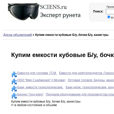
Приме
Поиск:
в
Доска объявлений
»
Купим емкости кубовые Б/у, бочки Б/у, канистры
Купим емкости кубовые Б/у, бочк
Емкости для топлива, ГСМ.
Емкости для нефтепродуктов. Горизо
ООО "Мир Снабжения" (г.Москва)
Оптовая тоговля: бидоны, кани
Баки, емкости технологические.
Баки нерж. технологические, ко
Бизнес "под ключ"
Продаем оборудования для производства плас
Купим емкости кубовые Б/у
,
бочки Б/у
,
канистры
.
/> в
любом состояние и объеме