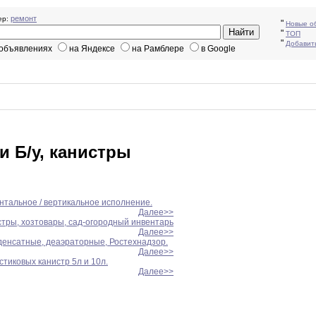
ремонт
р:
"
Новые о
"
ТОП
"
Добавит
 объявлениях
на Яндексе
на Рамблере
в Google
и Б/у, канистры
нтальное / вертикальное исполнение.
Далее>>
стры, хозтовары, сад-огородный инвентарь
Далее>>
нденсатные, деаэраторные, Ростехнадзор.
Далее>>
тиковых канистр 5л и 10л.
Далее>>