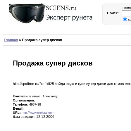
Приме
Поиск:
в
Главная
»
Продажа супер дисков
Продажа супер дисков
http
:
//spaliron
.
ru/
?
ref-kll25 зайди сюда и купи супер диски
для
компа ест
Контактное лицо:
Александр
Организация:
Телефон:
4987-98
E-mail:
URL:
http://www.orelstal.com
12.12.2006
Дата создания: