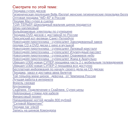
Смотрите по этой теме:
Продажа супер дисков
Гигиеническая продукция Bella (Белла) женские гигиенические прокладки
Белл
Оптовая продажа "WD-40" в России
Продам Маз супер в сцепке
ТОЙ-ТЕРЬЕР
.
Шоколадный мальчик щенок продается
Шпиц карликовый
Вольфрамовые электроды по суперцене
Продажа DVD дисков с доставкой по России
Персидский кот-великан Санкт-Петербург
Новогодняя пиротехника - суперсалют Заколдованный замок
продам CD и DVD диски с кино
и
музыкой
Новогодняя пиротехника - суперсалют Лиловый кристалл
Новогодняя пиротехника - суперсалют Изумрудный рассвет
Новогодняя пиротехника - суперсалют Оранжевое небо
Новогодняя пиротехника - суперсалют Жара в Акапулько
Ubiquam U300 новая СУПЕР прошивка часть 2
с
мобильным телевидением
Ubiquam U300 новая СУПЕР-2 прошивка все доступно
Бесплатная информация по началу своего дела на
CD-дисках
Продажа
,
заказ и доставка авиа билетов
Той-терьера мини щенок
,
девочка
,
от
Чемпиона
России
Лучшая работа в интернете
Форель свежая
Крупномеры
Скайлинк
.
Подключение к Скайлинк
.
Супер цены
Нейлоновые стяжки для кабеля
Финансовый проект
Наращивание ногтей дизайн 800 рублей
"Сетевой Маркетинг"
Продам паг 14и18
Запись на щенков Комондора