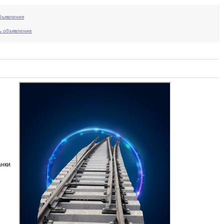
бъявления
ь объявление
анки