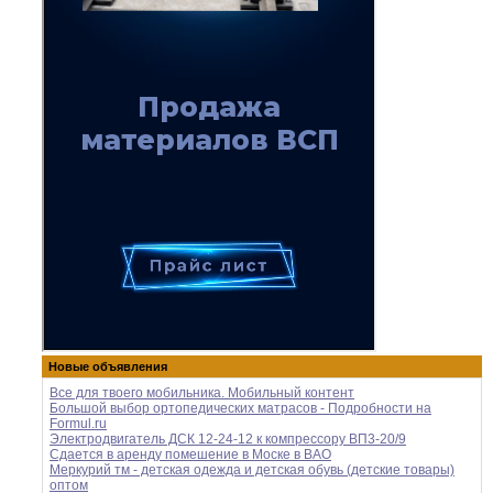
Новые объявления
Все для твоего мобильника. Мобильный контент
Большой выбор ортопедических матрасов - Подробности на
Formul.ru
Электродвигатель ДСК 12-24-12 к компрессору ВП3-20/9
Сдается в аренду помешение в Моске в ВАО
Меркурий тм - детская одежда и детская обувь (детские товары)
оптом