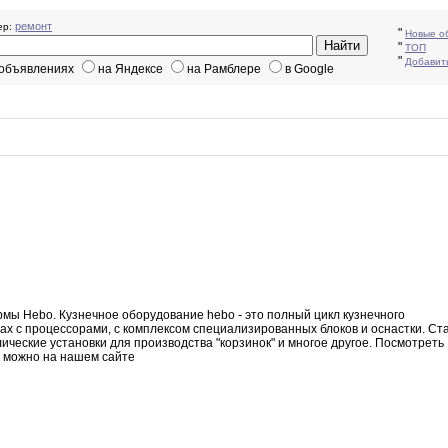
ремонт
р:
"
Новые о
"
ТОП
"
Добавит
 объявлениях
на Яндексе
на Рамблере
в Google
рмы
Hebo
.
Кузнечное оборудование hebo - это полный
цикл
кузнечного
дах
с процессорами
,
с комплексом специализированных блоков и
оснастки.
Ст
ические установки для производства "корзинок" и многое
другое.
Посмотреть
 можно на нашем сайте