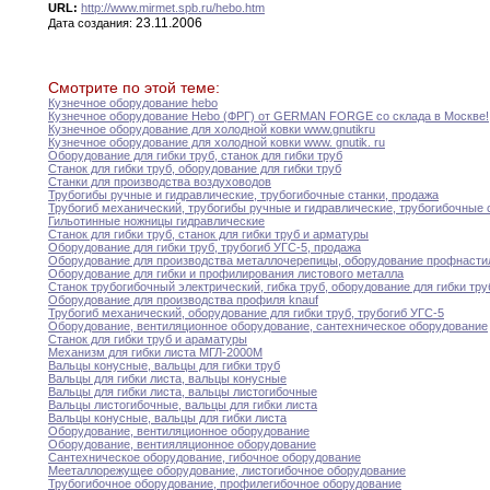
URL:
http://www.mirmet.spb.ru/hebo.htm
23.11.2006
Дата создания:
Смотрите по этой теме:
Кузнечное оборудование hebo
Кузнечное оборудование Hebo (ФРГ) от GERMAN FORGE
со
склада в Москве
!
Кузнечное оборудование для холодной ковки www
.
gnutik
ru
Кузнечное оборудование для холодной ковки www
.
gnutik
.
ru
Оборудование для гибки труб
,
станок для гибки
труб
Станок для гибки труб
,
оборудование для гибки
труб
Станки для производства воздуховодов
Трубогибы ручные и гидравлические
,
трубогибочные станки
,
продажа
Трубогиб механический
,
трубогибы ручные и гидравлические
,
трубогибочные
Гильотинные ножницы гидравлические
Станок для гибки труб
,
станок для гибки
труб
и арматуры
Оборудование для гибки труб
,
трубогиб УГС-5
,
продажа
Оборудование для производства металлочерепицы
,
оборудование профнасти
Оборудование для гибки и профилирования листового металла
Станок трубогибочный электрический
,
гибка труб
,
оборудование для
гибки
тру
Оборудование для производства профиля knauf
Трубогиб механический
,
оборудование для гибки труб
,
трубогиб
УГС-5
Оборудование
,
вентиляционное оборудование
,
сантехническое оборудование
Станок для гибки труб и араматуры
Механизм для гибки листа МГЛ-2000М
Вальцы конусные
,
вальцы для гибки труб
Вальцы для гибки листа
,
вальцы конусные
Вальцы для гибки листа
,
вальцы листогибочные
Вальцы листогибочные
,
вальцы для гибки листа
Вальцы конусные
,
вальцы для гибки листа
Оборудование
,
вентиляционное оборудование
Оборудование
,
вентияляционное оборудование
Сантехническое оборудование
,
гибочное оборудование
Мееталлорежущее оборудование
,
листогибочное оборудование
Трубогибочное оборудование
,
профилегибочное оборудование