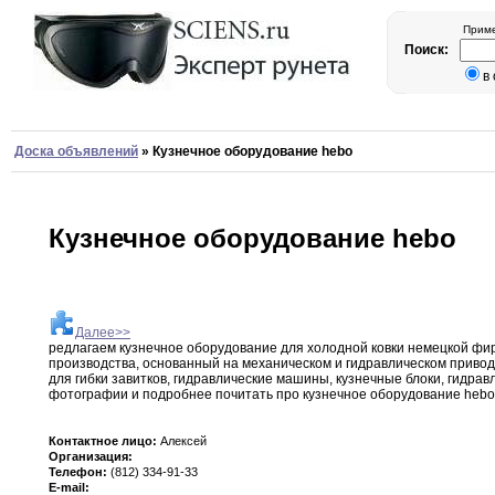
Приме
Поиск:
в
Доска объявлений
»
Кузнечное оборудование hebo
Кузнечное оборудование hebo
Далее>>
редлагаем кузнечное оборудование для холодной ковки немецкой
фи
производства
,
основанный на механическом и гидравлическом
приво
для гибки завитков
,
гидравлические машины
,
кузнечные
блоки,
гидравл
фотографии и подробнее почитать про кузнечное
оборудование
hebo
Контактное лицо:
Алексей
Организация:
Телефон:
(812) 334-91-33
E-mail: