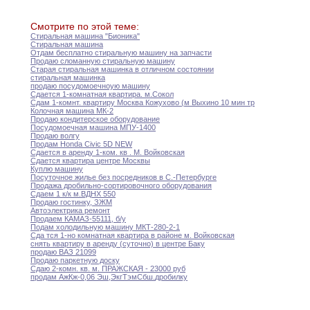
Смотрите по этой теме:
Стиральная машина "Бионика"
Стиральная машина
Отдам бесплатно стиральную машину на запчасти
Продаю сломанную стиральную машину
Старая стиральная машинка в отличном состоянии
стиральная машинка
продаю посудомоечноую машину
Сдается 1-комнатная квартира
.
м
.
Сокол
Сдам 1-комнт
.
квартиру Москва Кожухово (м Выхино
10
мин тр
Колочная машина МК-2
Продаю кондитерское оборудование
Посудомоечная машина МПУ-1400
Продаю волгу
Продам Honda Civic 5D NEW
Сдается в аренду 1-ком
.
кв
.
М
.
Войковская
Сдается квартира центре Москвы
Куплю машину
Посуточное жилье без посредников в С
.
-Петербурге
Продажа дробильно-сортировочного оборудования
Сдаем 1 к/к м
.
ВДНХ 550
Продаю гостинку
,
ЗЖМ
Автоэлектрика ремонт
Продаем КАМАЗ-55111
,
б/у
Подам холодильную машину МКТ-280-2-1
Cда тся 1-но комнатная квартира в районе
м.
Войковская
снять квартиру в аренду (суточно) в центре
Баку
продаю ВАЗ 21099
Продаю паркетную доску
Сдаю 2-комн
.
кв
.
м
.
ПРАЖСКАЯ - 23000
руб
продам АжКж-0
,
06
Эш
,
Экг
Тэм
Сбш
.
дробилку