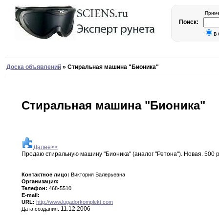
Приме
Поиск:
в
Доска объявлений
»
Стиральная машина "Бионика"
Стиральная машина "Бионика"
Далее>>
Продаю стиральную машину "Бионика" (аналог "Ретона")
.
Новая
.
500
Контактное лицо:
Виктория Валерьевна
Организация:
Телефон:
468-5510
E-mail:
URL:
http://www.lugadorkomplekt.com
11.12.2006
Дата создания: