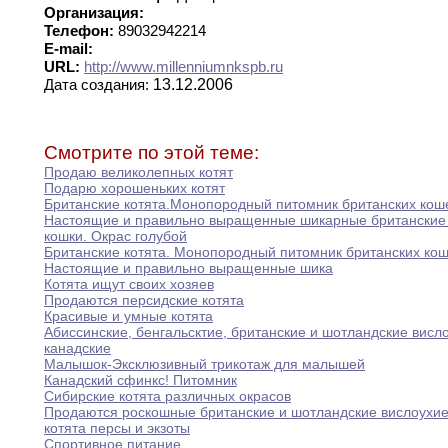
Организация:
Телефон:
89032942214
E-mail:
URL:
http://www.millenniumnkspb.ru
13.12.2006
Дата создания:
Смотрите по этой теме:
Продаю великолепных котят
Подарю хорошеньких котят
Британские котята
.
Монопородный питомник британских кош
Настоящие
и
правильно выращенные шикарные британские 
кошки.
Окрас голубой
Британские котята
.
Монопородный питомник британских кош
Настоящие
и правильно выращенные шика
Котята ищут своих хозяев
Продаются персидские котята
Красивые и умные котята
Абиссинские
,
бенгальсктие
,
британские и шотландские висло
канадские
Малышок-Эксклюзивный трикотаж для малышей
Канадский сфинкс
!
Питомник
Сибирские котята различных окрасов
Продаются роскошные британские и шотландские вислоухие
котята персы и экзоты
Спортивное питание