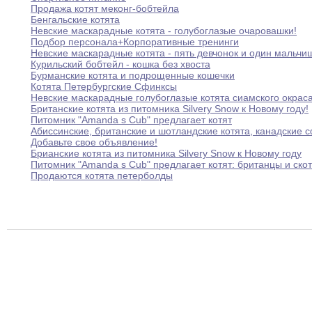
Продажа котят меконг-бобтейла
Бенгальские котята
Невские маскарадные котята - голубоглазые очаровашки
!
Подбор персонала+Корпоративные тренинги
Невские маскарадные котята - пять девчонок и
один
мальчи
Курильский бобтейл - кошка без хвоста
Бурманские котята и подрощенные кошечки
Котята Петербургские Сфинксы
Невские маскарадные голубоглазые котята сиамского окрас
Британские котята из питомника Silvery Snow к
Новому
году
!
Питомник "Amanda s Cub" предлагает котят
Абиссинские
,
британские и шотландские котята
,
канадские 
Добавьте свое объявление
!
Брианские котята из питомника Silvery Snow к
Новому
году
Питомник "Amanda s Cub" предлагает котят
:
британцы
и
ско
Продаются котята петерболды