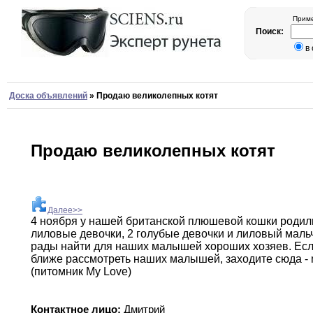
Приме
Поиск:
в
Доска объявлений
»
Продаю великолепных котят
Продаю великолепных котят
Далее>>
4 ноября у нашей британской плюшевой кошки
родил
лиловые девочки
,
2 голубые девочки
и
лиловый мальч
рады найти для наших
малышей
хороших хозяев
.
Есл
ближе рассмотреть наших
малышей,
заходите сюда - 
(питомник My Love)
Контактное лицо:
Дмитрий